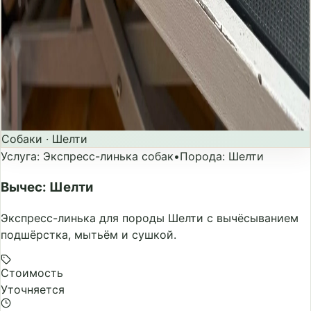
Собаки
·
Шелти
Услуга
:
Экспресс-линька собак
•
Порода
:
Шелти
Вычес: Шелти
Экспресс-линька для породы Шелти с вычёсыванием
подшёрстка, мытьём и сушкой.
Стоимость
Уточняется