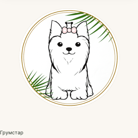
Грумстар