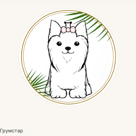
Грумстар