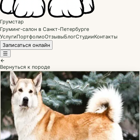
Грумстар
Груминг-салон в Санкт-Петербурге
Услуги
Портфолио
Отзывы
Блог
Студии
Контакты
Записаться онлайн
Вернуться к породе