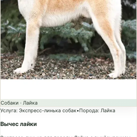
Собаки
·
Лайка
Услуга
:
Экспресс-линька собак
•
Порода
:
Лайка
Вычес лайки