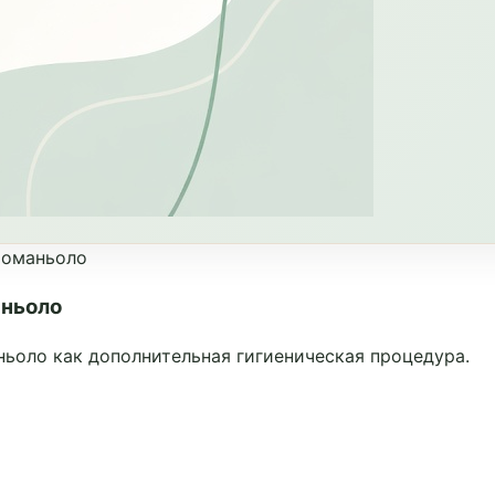
романьоло
аньоло
ьоло как дополнительная гигиеническая процедура.