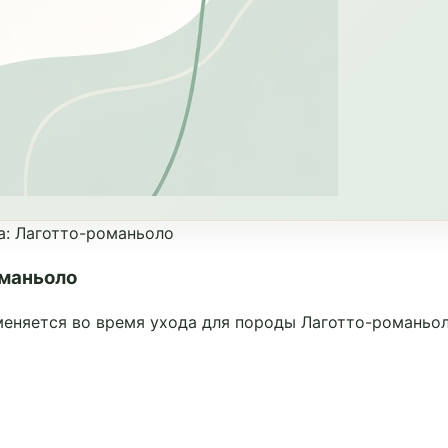
а
:
Лаготто-романьоло
оманьоло
еняется во время ухода для породы Лаготто-романьол