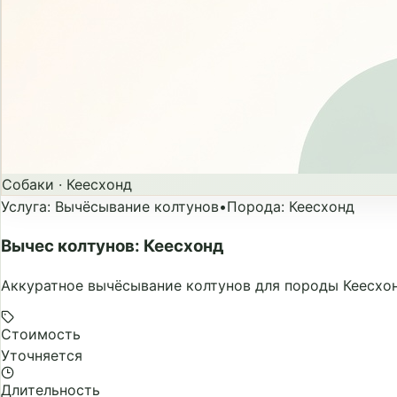
Собаки
·
Кеесхонд
Услуга
:
Вычёсывание колтунов
•
Порода
:
Кеесхонд
Вычес колтунов: Кеесхонд
Аккуратное вычёсывание колтунов для породы Кеесхон
Стоимость
Уточняется
Длительность