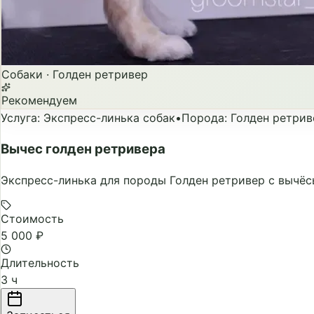
Собаки
·
Голден ретривер
Рекомендуем
Услуга
:
Экспресс-линька собак
•
Порода
:
Голден ретрив
Вычес голден ретривера
Экспресс-линька для породы Голден ретривер с вычё
Стоимость
5 000 ₽
Длительность
3 ч