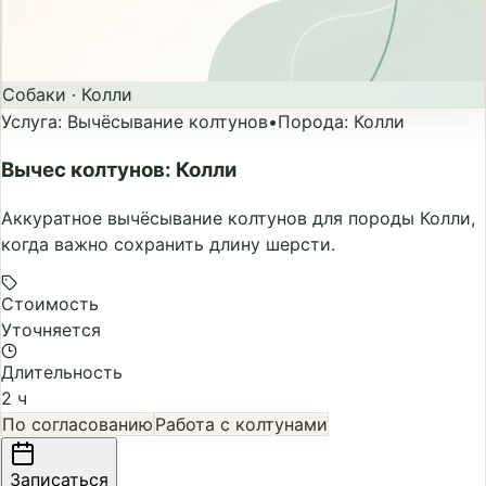
Собаки
·
Колли
Услуга
:
Вычёсывание колтунов
•
Порода
:
Колли
Вычес колтунов: Колли
Аккуратное вычёсывание колтунов для породы Колли,
когда важно сохранить длину шерсти.
Стоимость
Уточняется
Длительность
2 ч
По согласованию
Работа с колтунами
Записаться