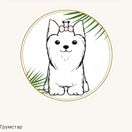
Грумстар