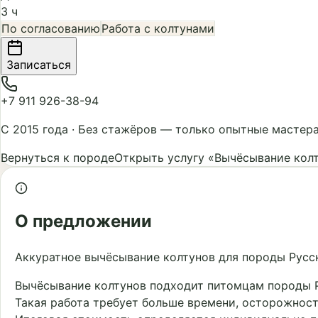
3 ч
По согласованию
Работа с колтунами
Записаться
+7 911 926-38-94
С 2015 года
·
Без стажёров — только опытные мастер
Вернуться к породе
Открыть услугу «Вычёсывание кол
О предложении
Аккуратное вычёсывание колтунов для породы Русск
Вычёсывание колтунов подходит питомцам породы Ру
Такая работа требует больше времени, осторожност