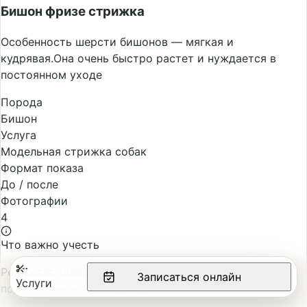
Бишон фризе стрижка
Особенность шерсти бишонов — мягкая и
кудрявая.Она очень быстро растет и нуждается в
постоянном уходе
Порода
Бишон
Услуга
Модельная стрижка собак
Формат показа
До / после
Фотографии
4
Что важно учесть
Результат зависит от состояния шерсти, плотности
Записаться онлайн
Услуги
подшёрстка и задач по уходу.